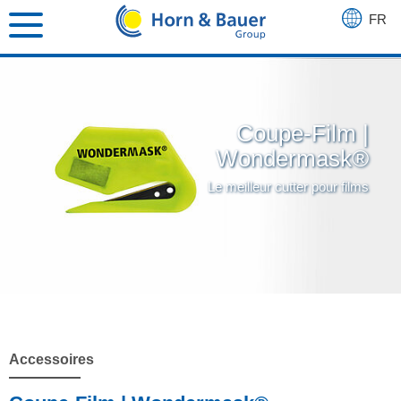
FR
DE
EN
Coupe-Film |
Wondermask®
Le meilleur cutter pour films
Accessoires