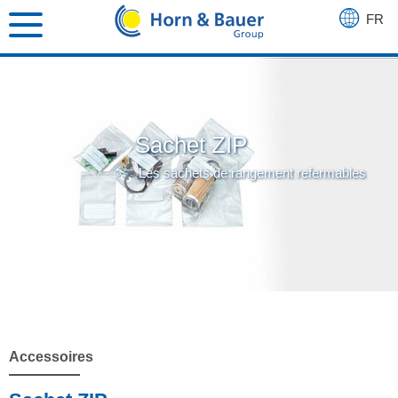
FR
DE
EN
Sachet ZIP
Les sachets de rangement refermables
Accessoires